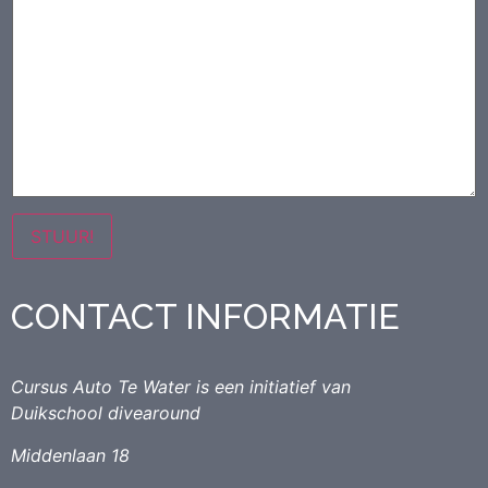
16-06 Vledder.
Tijd om de uitdaging aan te gaan!
21-07 Vledder.
18-08 Vledder.
STUUR!
CONTACT INFORMATIE
Cursus Auto Te Water is een initiatief van
Duikschool divearound
Middenlaan 18